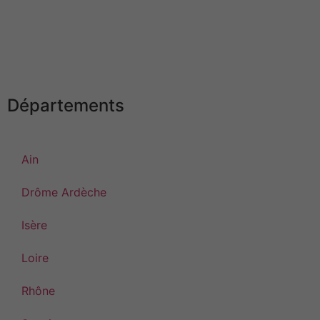
Dr Olivier ROUX
Téléphone :
06 80 22 68 96
E-mail :
og.roux38@gmail.com
Départements
Ain
Drôme Ardèche
Isère
Loire
Rhône