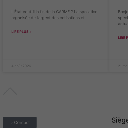
L’État veut-il la fin de la CARMF ? La spoliation
Bonjo
organisée de l’argent des cotisations et
spéc
actua
LIRE PLUS »
LIRE 
4 août 2026
21 ma
Siège
Contact