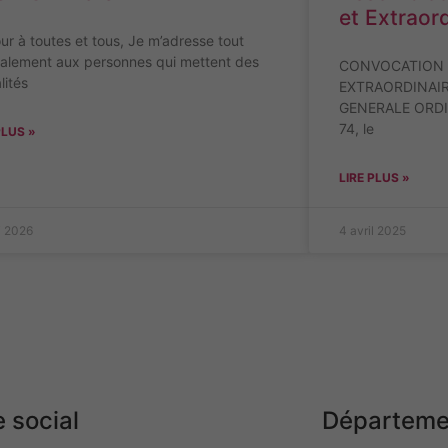
et Extraord
ur à toutes et tous, Je m’adresse tout
ialement aux personnes qui mettent des
CONVOCATION A
lités
EXTRAORDINAIRE
GENERALE ORDIN
74, le
PLUS »
LIRE PLUS »
i 2026
4 avril 2025
 social
Départeme